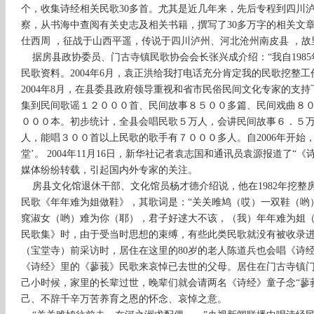
个，收集诗经相关民歌30多首。尤其是近几年来，先后专程到四川
察，从书海中查阅有关史志及相关书籍，撰写了30多万字的相关文
仕西周 ，征战于山西平遥，传说于四川泸州、河北沧州南皮县 ，
据房县政协委员、门古寺镇民歌协会会长张兴成介绍：“我自1985
民歌资料。2004年6月，袁正洪给我打电话充分肯定我的民歌挖整
2004年8月，在县委县政府领导重视和省市民俗民间文化专家的支
集到民间歌谣１２０００首、民间故事８５００多篇、民间戏曲８
０００本。初步统计，全县会唱民歌５万人，会讲民间故事６．５
人，能唱３００首以上民歌的歌手有７０００多人。自2006年开始
堂’。 2004年11月16日，新华社记者袁志国和通讯员袁源报道了
媒体纷纷转载，引起国内外专家的关注。
房县文化馆退休干部、文化馆员杨才德介绍说，他在1982年
挖
整
民歌《年年难为姐做鞋》，其歌词是：“关关雎鸠（哎）一双鞋（哟
窕淑女（哟）难为你（耶），君子好逑大不该，（我）年年难为姐（
民歌集》时，由于受当时思想的束缚，有些此类民歌就没有被收录
（宝堂寺）前采访时，居住在这里的80岁的老人陈道兵也会唱《诗
《诗经》里的《蓼莪》民歌来哀悼已去世的父母。居住在门古寺镇门
己小时候，家里的长辈过世，晚辈们就会请两名《诗经》童子念“蓼
己、不辞千辛万苦养育之恩的怀念、哀悼之意。