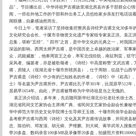
十堰网11月29日讯（李胜男）：11月28日晚，中央电视台新闻联
品” 。节目播出后，中华诗祖尹吉甫故里湖北房县许多干部群众心
闻，一些在外地工作的干部和外出务工人员也给家乡亲友打电话说
闻联播，自豪感油然而生。
今日上午，笔者采访了坚持收集挖整房县诗经尹吉甫文化30多年
文化研究会会长、十匽市非物资文化遗产专家组专家袁正洪。袁正洪
总集，堪称“五经”、“ 四书”之首，是中华文化的元典之一，对我国
深远的影响。西周太师尹吉甫，是中国历史上卓越的政治家、军事家
众，武能威敌’ ，他奉周宣王之命，率军北伐猃狁，南征荆蛮，驻守
采风者、编篡者，亦是被歌颂者，《诗经》中高度称赞‘文武吉甫，万
甫，房陵人（现湖北省十堰市所辖房县），仕于周朝，征战于山西
尹吉甫是《诗经》中少有的已知姓名的作者，《诗经》中《崧高》
士》等名篇为尹吉甫所作。尹吉甫比孔子早301年，比屈原早512年，比
居易早1654年。由此，尹吉甫被尊称为中华诗祖是当之无愧的。
袁正洪介绍说，多年来，先后随同新华社湖北分社老社长徐士杰、
湖北省民间文艺家协会主席傅广典、省民间文艺家协会副会长兼秘
华中师范大学历史文化学院博士生导师王玉德、十堰市民俗学会副
县考察尹吉甫与西周《诗经》文化及其尹吉甫传说故事，并同房县
忠、陈伯钧、邓发顶、胡元炳、尹维鹏、刘大斌、蒋学武等人搜集挖
带20多盘、数码录音100多MB及录像带20多盘，拍摄照片资料100