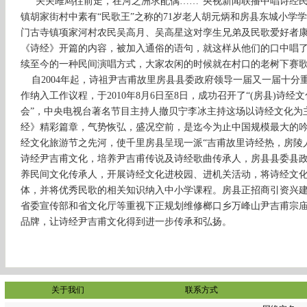
“关关雎鸠往前走，在河之洲求配偶……”央视新闻联播中唱诗经民
镇胡家街村中素有“民歌王”之称的71岁老人胡元炳和房县东城小学
门古寺镇项家河村农民吴高月、吴高星这对孪生兄弟及民歌爱好者
《诗经》开篇的内容，被加入通俗的语句，就这样从他们的口中唱
续至今的一种民间演唱方式，大家农闲的时候就在村口的老树下赛
自2004年起，诗祖尹吉甫故里房县县委政府领导一届又一届十分
作纳入工作议程，于2010年8月6日至8日，成功召开了“(房县)诗
会”，中央电视台著名节目主持人撤贝宁李冰主持这场以诗经文化为主题
经》精彩篇章，气势恢弘，盛况空前，是迄今为止中国规模最大的
经文化旅游节之先河，使千里房县呈现一派“吉甫故里诗经热，房陵人
诗经尹吉甫文化，培养尹吉甫传说及诗经歌曲传承人，房县县委县
养民间文化传承人，开展诗经文化进校园、进机关活动，将诗经文
体，并将优秀民歌的相关知识纳入中小学课程。房县正招商引资兴建
省委宣传部和省文化厅等重视下正规划维修榔口乡万峰山尹吉甫宗
品牌，让诗经尹吉甫文化得到进一步传承和弘扬。