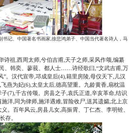
副书记、中国著名书画家
,
徐悲鸿弟子、中国当代著名诗人，
马
华诗祖,西周太师,兮伯吉甫,天子之师,采风作颂,编纂
烝民、韩奕、蓼莪、
都人士
……诗经歌曰,“文武吉甫,万
”。汉代宣帝,邛成皇后(4),籍里房陵,母仪天下,儿汉
,飞燕为妃(6),太皇太后,德高望重。九龄黄香,扇枕温
孝子(7),千古传颂。房县之子,袁氏正道,辛亥革命,结识
肩施洋,同为律师,施洋遇难,冒险收尸,送其遗孀,北上京
大义。百年风云,房县儿女,高振霄、
丁仁杰
、
李明铨
、
名长存。