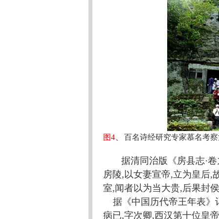
、
图
4
百名诗经研究专家慕名考察
据清同治版《房县志
·
房陵,以女妻宣帝,立为皇后
室,闻者以为当大贵,后果封侯
据《中国历代帝王年表》
病已,字次卿,西汉第十位皇