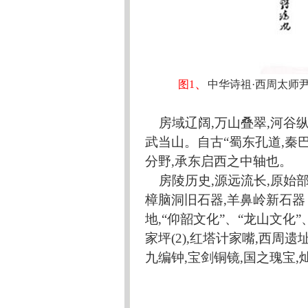
、
图
1
中华诗祖
·
西周太师
房域辽阔
,万山叠翠,河谷
武当山。自古“蜀东孔道,秦巴
分野,承东启西之中轴也。
房陵历史
,源远流长,原始
樟脑洞旧石器,羊鼻岭新石器
地,“仰韶文化”、“龙山文化
家坪(2),红塔计家嘴,西周
九编钟,宝剑铜镜,国之瑰宝,