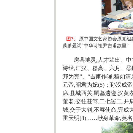
、
图
3
原
中国文艺家协会原党组
萧
萧题词
“中华诗祖尹吉甫故里”
房县地灵
,人才辈出。中
诗经,江汉、崧高、六月、
邦为宪”、“吉甫作诵,穆如清风
元帝,昭君为妃(5)；孙汉成帝
席,县城西关,嗣墓遗迹,汉黄
董老,交往甚笃,二七罢工,并
城,交于大钊,不辱使命,完成
雷天明
(8)
……
献身革命
,英