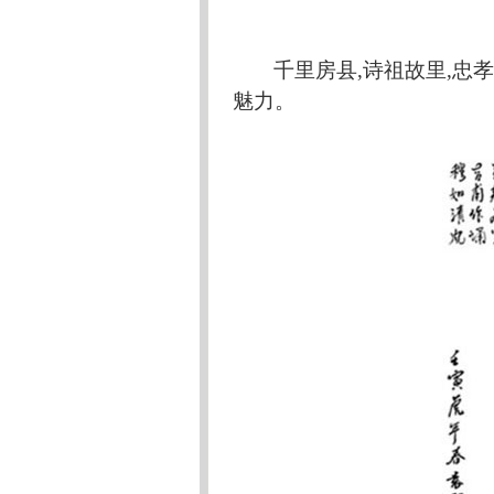
千里房县
,诗祖故里,忠
魅力。