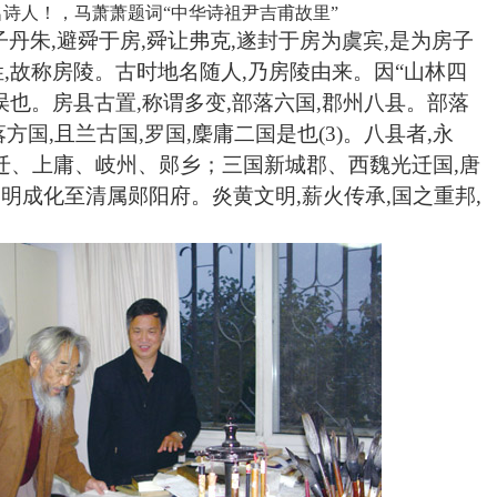
名诗人！，
马萧
萧题词
“中华诗祖尹吉甫故里”
帝子丹朱,避舜于房,舜让弗克,遂封于房为虞宾,是为房子
姓,故称房陵。古时地名随人,乃房陵由来。因“山林四
误也。房县古置,称谓多变,部落六国,郡州八县。部落
方国,且兰古国,罗国,麇庸二国是也(3)。八县者,永
迁、上庸、岐州、郧乡；三国新城郡、西魏光迁国,唐
,明成化至清属郧阳府。炎黄文明,薪火传承,国之重邦,