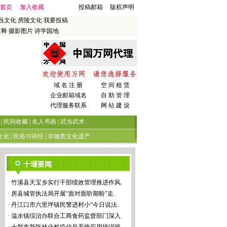
首页
加入收藏
投稿邮箱
版权声明
当文化
房陵文化
我要投稿
注释
摄影图片
诗学园地
域 名 注 册
空 间 租 赁
企业邮箱域名
自 助 管 理
代理服务联系
网 站 建 设
|
民间收藏
|
名人书画
|
武当武术
文化
|
民俗与诗经
|
非物质文化遗产