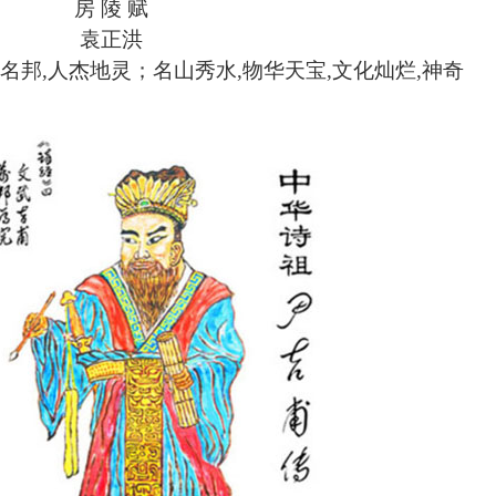
房
陵
赋
袁正洪
孝名邦,人杰地灵；名山秀水,物华天宝,文化灿烂,神奇