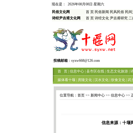
现在是：
2026年08月08日 星期六
民俗文化网
首 页
民俗新闻
民风民俗
民间
诗经尹吉甫文化网
首 页
诗经文化
尹吉甫研究
二
投稿邮箱
：
syxw668@126.com
首 页
|
信息中心
|
县市区在线
|
生态文化旅游
|
媒体看十堰
|
房陵文化
|
汉水文化
|
饮食文化
|
武
位置导航：
首页
>> 新闻中心 >> 信息中心 >> 
信息来源：十堰网 