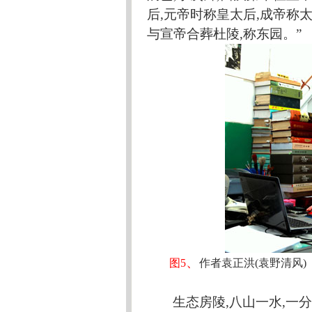
后,元帝时称皇太后,成帝称
与宣帝合葬杜陵,称东园。”
、
图
5
作者袁正洪
(袁野清风)
生态房陵
,八山一水,一