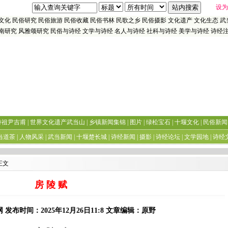
设为
文化
民俗研究
民俗旅游
民俗收藏
民俗书林
民歌之乡
民俗摄影
文化遗产
文化生态
武
南研究
风雅颂研究
民俗与诗经
文学与诗经
名人与诗经
社科与诗经
美学与诗经
诗经
诗祖尹吉甫
|
世界文化遗产武当山
|
乡镇新闻集锦
|
图片
|
绿松宝石
|
十堰文化
|
民俗新闻
当道茶
|
人物风采
|
武当新闻
|
十堰楚长城
|
诗经新闻
|
摄影
|
诗经论坛
|
文学园地
|
诗经
正文
房 陵 赋
发布时间：2025年12月26日11:8 文章编辑：原野