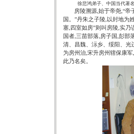
徐悲鸿弟子、中国当代著
房陵溯源
,始于帝尧,“
国。”丹朱之子陵,以封地为
塞,四室如房”则叫房陵,实乃
国者,三苗部落,房子国,彭部落
清、昌魏、沶乡、绥阳、光
为房州治,宋升房州辖保康军
此乃名矣。