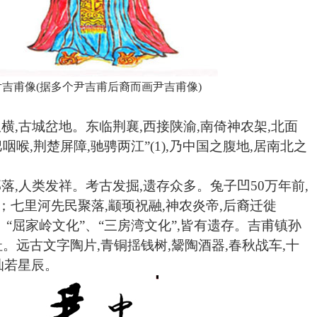
尹吉甫像
(
据多个尹吉甫后裔而画
尹吉甫像
)
纵横,古城岔地。东临荆襄,西接陕渝,南倚神农架,北面
咽喉,荆楚屏障,驰骋两江”(1),乃中国之腹地,居南北之
部落,人类发祥。考古发掘,遗存众多。兔子凹50万年前,
；七里河先民聚落,颛顼祝融,神农炎帝,后裔迁徙
”、“屈家岭文化”、“三房湾文化”,皆有遗存。吉甫镇孙
遗址。远古文字陶片,青铜揺钱树,鬶陶酒器,春秋战车,十
灿若星辰。