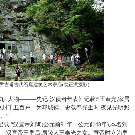
尹吉甫古代石窟建筑艺术宗庙
(
袁正洪摄影
)
卷九· 人物———史记·汉侯者年表》记载:“王奉光,家居
,故封千五百户。为邛城侯。史载奉光生时,夜见光明照
。”
记载
:“汉宣帝刘询(公元前91年—公元前48年),本名刘
帝。汉宣帝王皇后,房陵人王奉光之女。宣帝时立为皇