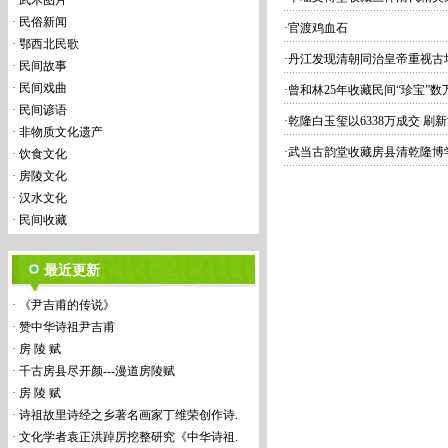
·
武术图片
·
民俗新闻
·
官渡鸡血石
·
鄂西北民歌
·
丹江发现清朝同治皇帝重视古
·
民间故事
·
民间戏曲
·
曾和林25年收藏民间“珍宝”数
·
民间谚语
·
乾隆白玉玺以6338万成交 刷
·
非物质文化遗产
·
武当古韵堂收藏房县清乾隆博
·
饮食文化
·
房陵文化
·
汉水文化
·
民间收藏
最近更新
·
《尹吉甫的传说》
·
赞中华诗祖尹吉甫
·
房 陵 赋
·
千古房县尽开颜---漫道房陵赋
·
房 陵 赋
·
诗祖故里诗经之乡著名画家丁维荣创作诗.
·
文化学者袁正洪踔厉挖整研究《中华诗祖.