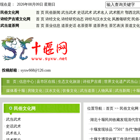
现在是：
2026年08月09日 星期日
民俗文化网
首 页
民俗新闻
武当武术
史话武术
武术名人
武术图片
鄂西北民
诗经尹吉甫文化网
首 页
诗经文化
诗经研究动态
诗经与汉水文化
风雅颂研究
民俗
武当道茶网
首 页
茶业信息
道茶史话
名茶荟萃
道茶养生
茶艺表演
茶道文化
投稿邮箱
：
syxw668@126.com
首 页
|
信息中心
|
县市区在线
|
生态文化旅游
|
诗祖尹吉甫
|
世界文化遗产武当山
|
媒体看十堰
|
房陵文化
|
汉水文化
|
饮食文化
|
武当道茶
|
人物风采
|
武当新闻
|
十堰
民俗文化网
位置导航：
首页
>> 民俗文化网 
·
武当武术
·
湖北十堰民间收藏发现清代官窑
·
史话武术
·
十堰发现珍品 “7501” 当代“御
·
武术名人
·
十堰文博堂收藏三件清代精美