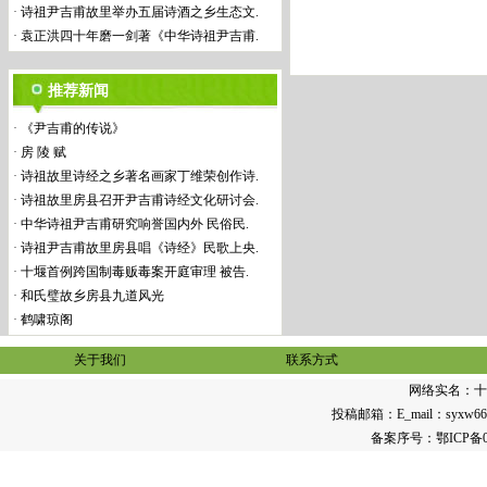
·
诗祖尹吉甫故里举办五届诗酒之乡生态文.
·
袁正洪四十年磨一剑著《中华诗祖尹吉甫.
推荐新闻
·
《尹吉甫的传说》
·
房 陵 赋
·
诗祖故里诗经之乡著名画家丁维荣创作诗.
·
诗祖故里房县召开尹吉甫诗经文化研讨会.
·
中华诗祖尹吉甫研究响誉国内外 民俗民.
·
诗祖尹吉甫故里房县唱《诗经》民歌上央.
·
十堰首例跨国制毒贩毒案开庭审理 被告.
·
和氏璧故乡房县九道风光
·
鹤啸琼阁
关于我们
联系方式
网络实名：
十
投稿邮箱：E_mail：syxw668@1
备案序号：
鄂ICP备0