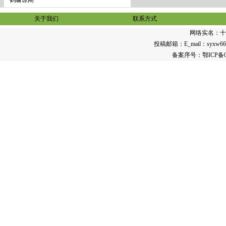
·
鹤啸琼阁
关于我们
联系方式
网络实名：
十
投稿邮箱：E_mail：syxw668@1
备案序号：
鄂ICP备0