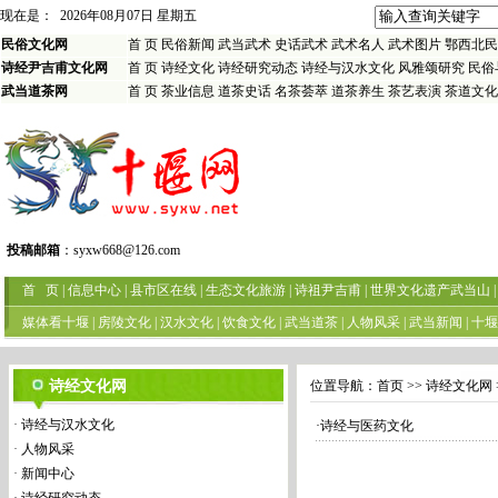
现在是：
2026年08月07日 星期五
民俗文化网
首 页
民俗新闻
武当武术
史话武术
武术名人
武术图片
鄂西北民
诗经尹吉甫文化网
首 页
诗经文化
诗经研究动态
诗经与汉水文化
风雅颂研究
民俗
武当道茶网
首 页
茶业信息
道茶史话
名茶荟萃
道茶养生
茶艺表演
茶道文化
投稿邮箱
：
syxw668@126.com
首 页
|
信息中心
|
县市区在线
|
生态文化旅游
|
诗祖尹吉甫
|
世界文化遗产武当山
|
媒体看十堰
|
房陵文化
|
汉水文化
|
饮食文化
|
武当道茶
|
人物风采
|
武当新闻
|
十堰
诗经文化网
位置导航：
首页
>> 诗经文化网 
·
诗经与汉水文化
·
诗经与医药文化
·
人物风采
·
新闻中心