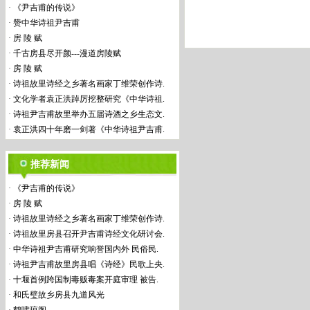
·
《尹吉甫的传说》
·
赞中华诗祖尹吉甫
·
房 陵 赋
·
千古房县尽开颜---漫道房陵赋
·
房 陵 赋
·
诗祖故里诗经之乡著名画家丁维荣创作诗.
·
文化学者袁正洪踔厉挖整研究《中华诗祖.
·
诗祖尹吉甫故里举办五届诗酒之乡生态文.
·
袁正洪四十年磨一剑著《中华诗祖尹吉甫.
推荐新闻
·
《尹吉甫的传说》
·
房 陵 赋
·
诗祖故里诗经之乡著名画家丁维荣创作诗.
·
诗祖故里房县召开尹吉甫诗经文化研讨会.
·
中华诗祖尹吉甫研究响誉国内外 民俗民.
·
诗祖尹吉甫故里房县唱《诗经》民歌上央.
·
十堰首例跨国制毒贩毒案开庭审理 被告.
·
和氏璧故乡房县九道风光