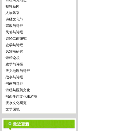
·
诗经研究动态
·
视频新闻
·
人物风采
·
诗经文化节
·
宗教与诗经
·
民俗与诗经
·
诗经二南研究
·
史学与诗经
·
风雅颂研究
·
诗经论坛
·
农学与诗经
·
天文地理与诗经
·
战事与诗经
·
书画与诗经
·
诗经与医药文化
·
鄂西生态文化旅游圈
·
汉水文化研究
·
文学园地
最近更新